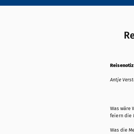
Re
Reisenoti
Antje Vers
Was wäre W
feiern die
Was die Me