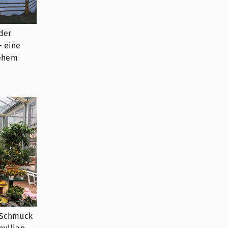
nder
– eine
lehem
r Schmuck