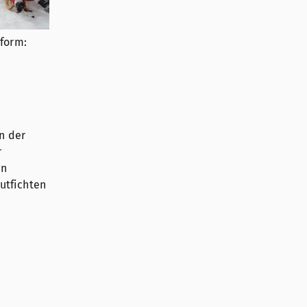
form:
n der
r
en
hutfichten