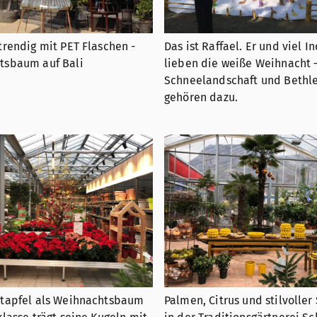
trendig mit PET Flaschen -
Das ist Raffael. Er und viel I
tsbaum auf Bali
lieben die weiße Weihnacht 
Schneelandschaft und Beth
gehören dazu.
atapfel als Weihnachtsbaum
Palmen, Citrus und stilvolle