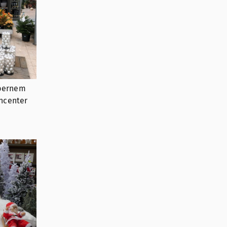
lbernem
ncenter