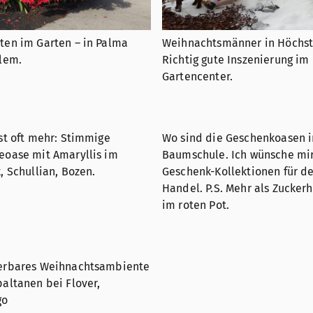
en im Garten – in Palma
Weihnachtsmänner in Höchst
lem.
Richtig gute Inszenierung im
Gartencenter.
st oft mehr: Stimmige
Wo sind die Geschenkoasen i
eoase mit Amaryllis im
Baumschule. Ich wünsche mi
, Schullian, Bozen.
Geschenk-Kollektionen für d
Handel. P.S. Mehr als Zucker
im roten Pot.
erbares Weihnachtsambiente
altanen bei Flover,
go