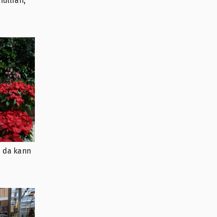
hullian,
, da kann
r