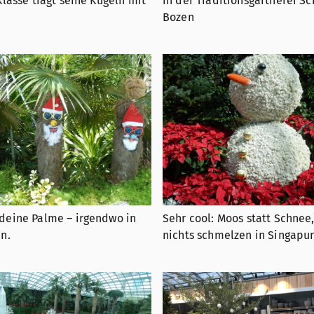
klasse trägt seine Kugeln mit
in der Traditionsgärtnerei Sc
Bozen
deine Palme – irgendwo in
Sehr cool: Moos statt Schnee
n.
nichts schmelzen in Singapu