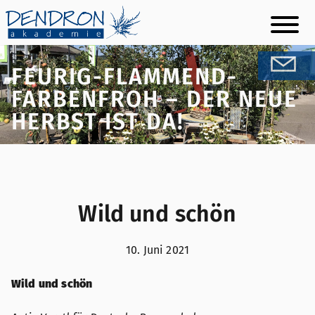
Skip
to
content
FEURIG-FLAMMEND-
FARBENFROH – DER NEUE
HERBST IST DA!
Wild und schön
10. Juni 2021
Wild und schön