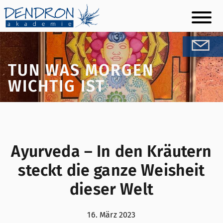
Skip
to
content
TUN WAS MORGEN
WICHTIG IST
Ayurveda – In den Kräutern
steckt die ganze Weisheit
dieser Welt
16. März 2023