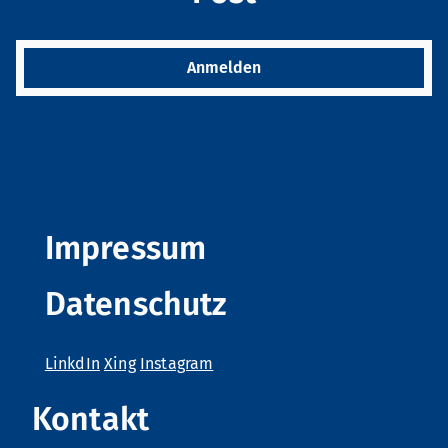
Anmelden
Impressum
Gib bitte folgenden Code ein:
Datenschutz
LinkdIn
Xing
Instagram
Kontakt
Datenschutz
gelesen und akzeptiert